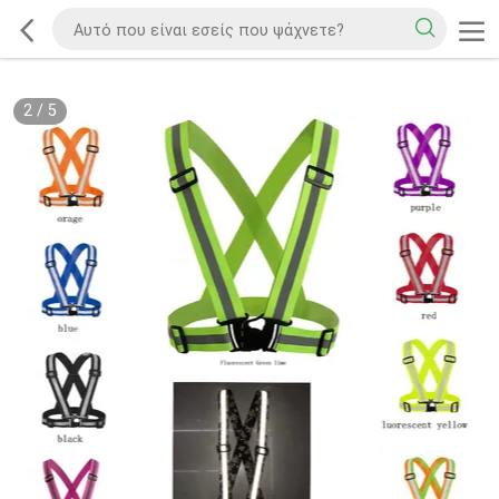
2
/
5