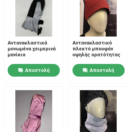
Γύρος εργοστασίων
Ποιοτικός έλεγχος
Αντανακλαστικά
Αντανακλαστικό
μονωμένα χειμερινά
πλεκτό μπουφάν
επαφή
μανίκια
υψηλής ορατότητας
Αποστολή
Αποστολή
Νέα
ερώτησης
ερώτησης
Όλες οι περιπτώσεις
Ζητήστε ένα απόσπασμα
αντανακλαστικό ύφασμα