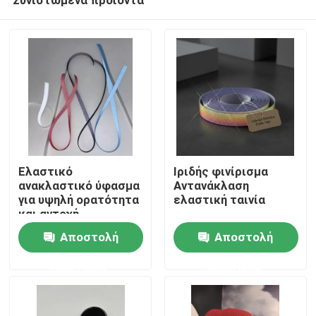
Ελαστικό
Ιριδής φινίρισμα
ανακλαστικό ύφασμα
Αντανάκλαση
για υψηλή ορατότητα
ελαστική ταινία
και αντοχή
Αρχική Σελίδα
Αποστολή
Αποστολή
ερώτησης
ερώτησης
Προϊόντα
Σχετικά με εμάς