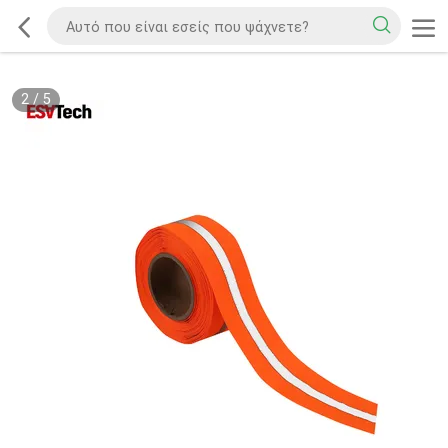
2
/
5