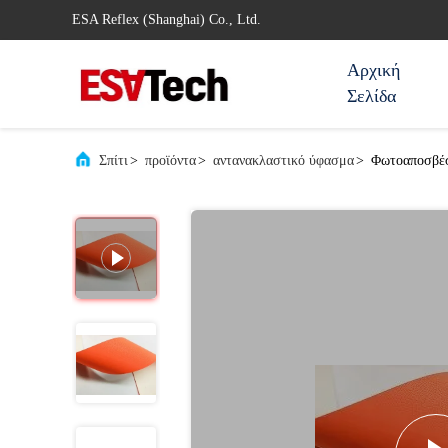
ESA Reflex (Shanghai) Co., Ltd.
Αρχική
Σελίδα
Σπίτι
>
προϊόντα
>
αντανακλαστικό ύφασμα
>
Φωτοαποσβέσ