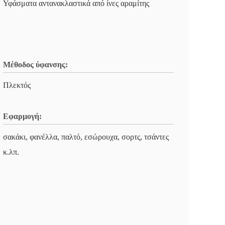
Υφάσματα αντανακλαστικά από ίνες αραμίτης
Μέθοδος ύφανσης:
Πλεκτός
Εφαρμογή:
σακάκι, φανέλλα, παλτό, εσώρουχα, σορτς, τσάντες
κ.λπ.