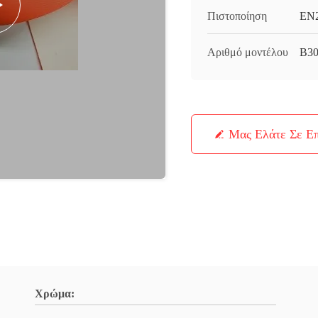
Πιστοποίηση
EN
Αριθμό μοντέλου
Β3
Μας Ελάτε Σε Ε
Χρώμα: