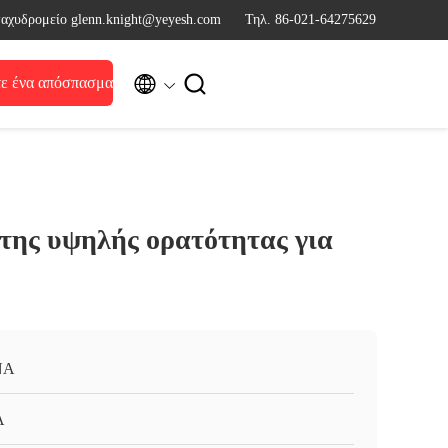
ταχυδρομείο glenn.knight@yeyesh.com
Τηλ. 86-021-64275629


ε ένα απόσπασμα
ης υψηλής ορατότητας για
ΝΑ
A