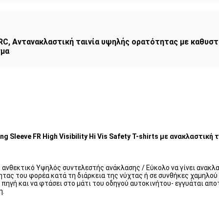
RC
,
Αντανακλαστική ταινία υψηλής ορατότητας με καθυσ
σμα
leeve FR High Visibility Hi Vis Safety T-shirts με ανακλαστική τ
 ανθεκτικό Υψηλός συντελεστής ανάκλασης / Εύκολο να γίνει ανακλ
ητας του φορέα κατά τη διάρκεια της νύχτας ή σε συνθήκες χαμηλο
 πηγή και να φτάσει στο μάτι του οδηγού αυτοκινήτου- εγγυάται απο
η.