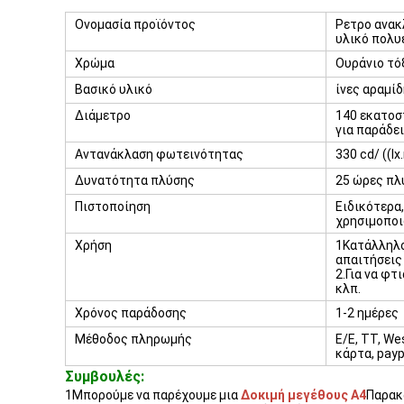
Ονομασία προϊόντος
Ρετρο ανακ
υλικό πολυ
Χρώμα
Ουράνιο τόξ
Βασικό υλικό
ίνες αραμί
Διάμετρο
140 εκατοσ
για παράδε
Αντανάκλαση φωτεινότητας
330 cd/ ((lx
Δυνατότητα πλύσης
25 ώρες πλ
Πιστοποίηση
Ειδικότερα,
χρησιμοποι
Χρήση
1Κατάλληλο
απαιτήσεις
2.Για να φτ
κλπ.
Χρόνος παράδοσης
1-2 ημέρες
Μέθοδος πληρωμής
Ε/Ε, TT, We
κάρτα, payp
Συμβουλές:
1Μπορούμε να παρέχουμε μια
Δοκιμή μεγέθους Α4
Παρακα