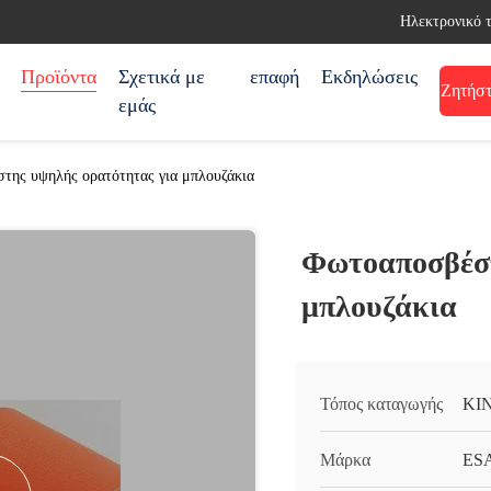
Ηλεκτρονικό 
Προϊόντα
Σχετικά με
επαφή
Εκδηλώσεις
Ζητήστ
εμάς
της υψηλής ορατότητας για μπλουζάκια
Φωτοαποσβέστ
μπλουζάκια
Τόπος καταγωγής
ΚΙ
Μάρκα
ES