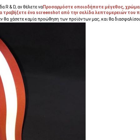
α R & D, αν θέλετε να
Προσαρμόστε οποιοδήποτε μέγεθος, χρώμα,
α τραβήξετε ένα screenshot από την σελίδα λεπτομερειών του πρ
εν θα χάσετε καμία προώθηση των προϊόντων μας, και θα διασφαλίσου