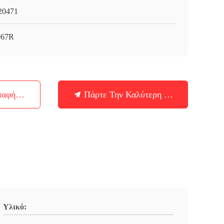
20471
067R
παφή Με
Πάρτε Την Καλύτερη Τιμή
Υλικό: