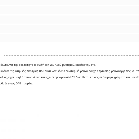
να βελτιώνει την ορατότητα σε συνθήκες χαμηλού φωτισμού.και εξαρτήματα.
ια όλες τις καιρικές συνθήκες που είναι ιδανικό για εξωτερικά ρούχα, ρούχα ασφαλείας, ρούχα εργασίας και
βολίας, έχει υψηλή αντανάκλαση και έχει θερμοκρασία 60°C. Διατίθεται επίσης σε διάφορα χρώματα και μεγέ
οθούν εντός 5-10 ημερών.