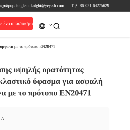
ταχυδρομείο glenn.knight@yeyesh.com
Τηλ. 86-021-64275629
ε ένα απόσπασμα


σύμφωνα με το πρότυπο EN20471
ύσης υψηλής ορατότητας
κλαστικό ύφασμα για ασφαλή
α με το πρότυπο EN20471
ΝΑ