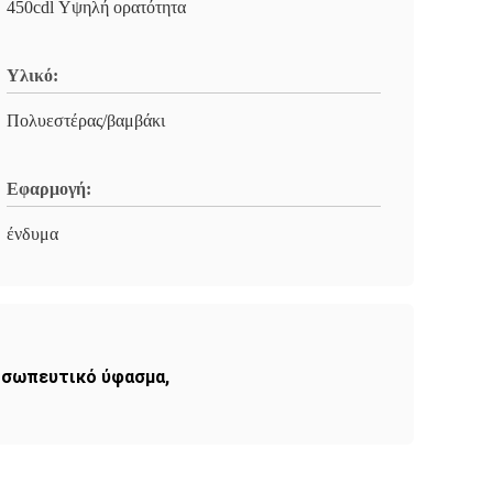
450cdl Υψηλή ορατότητα
Υλικό:
Πολυεστέρας/βαμβάκι
Εφαρμογή:
ένδυμα
οσωπευτικό ύφασμα
,