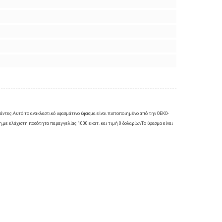
 τσάντες.Αυτό το ανακλαστικό υφασμάτινο ύφασμα είναι πιστοποιημένο από την OEKO-
θη,με ελάχιστη ποσότητα παραγγελίας 1000 εκατ. και τιμή 0 δολαρίωνΤο ύφασμα είναι