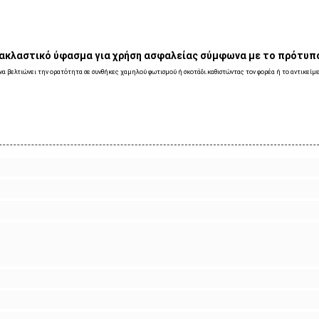
νακλαστικό ύφασμα για χρήση ασφαλείας σύμφωνα με το πρότυπ
 να βελτιώνει την ορατότητα σε συνθήκες χαμηλού φωτισμού ή σκοτάδι.καθιστώντας τον φορέα ή το αντικείμε