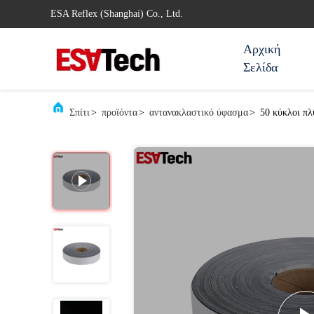
ESA Reflex (Shanghai) Co., Ltd.
Αρχική
Σελίδα
Σπίτι
>
προϊόντα
>
αντανακλαστικό ύφασμα
>
50 κύκλοι π