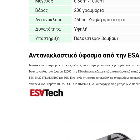
Μέγεθος
0.5cm~100cm
Βάρος
200 γραμμάρια
Αντανάκλαση
450cdl Υψηλή ορατότητα
Δυνατότητα
Υψηλή
Υποστήριξη
Πολυεστέρα/ βαμβάκι
Αντανακλαστικό ύφασμα από την ESA
Το ανακλαστικό ύφασμα είναι ένας ειδικός τύπος υφασμάτων που έχει σχεδιαστεί για 
Το αντανακλαστικό ύφασμα B2000 της ESA είναι ένα εξαιρετικό αντανακλαστικό υλικό γ
TEX, EN20471, ANSI107 και SGS. Είναι ανθεκτικό στις ακτινοβολίες υπεριώδους ακτινο
επίσης συσκευασμένο 100M/ROLL ή 200M/ROLL, και οι παραγγελίες μπορούν να παραδ