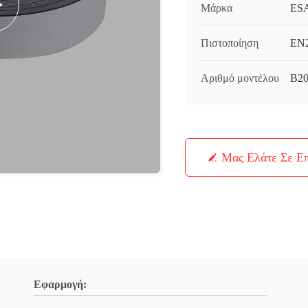
Μάρκα
ES
Πιστοποίηση
EN
Αριθμό μοντέλου
B20
Μας Ελάτε Σε Ε
Εφαρμογή: