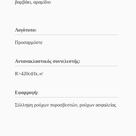
βαμβάκι, αραμίδιο
Λογότυπο:
Προσαρμόστε
Αντανακλαστικός συντελεστής:
R>420cd/lx.㎡
Εφαρμογή:
Σύλληψη ρούχων πυροσβεστών, ρούχων ασφαλείας