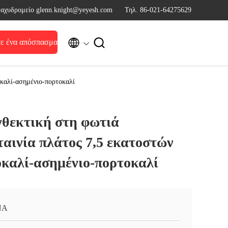
ταχυδρομείο glenn.knight@yeyesh.com
Τηλ. 86-021-64275629


ε ένα απόσπασμα
οκαλί-ασημένιο-πορτοκαλί
θεκτική στη φωτιά
αινία πλάτος 7,5 εκατοστών
οκαλί-ασημένιο-πορτοκαλί
ΝΑ