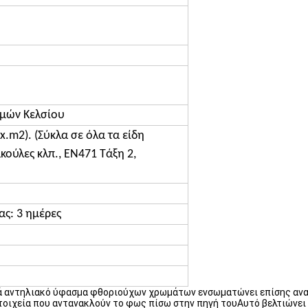
θμών Κελσίου
lx.m2). (Σύκλα σε όλα τα είδη
κούλες κλπ., EN471 Τάξη 2,
ας: 3 ημέρες
ιά αντηλιακό ύφασμα φθοριούχων χρωμάτων ενσωματώνει επίσης ανα
στοιχεία που αντανακλούν το φως πίσω στην πηγή τουΑυτό βελτιώνε