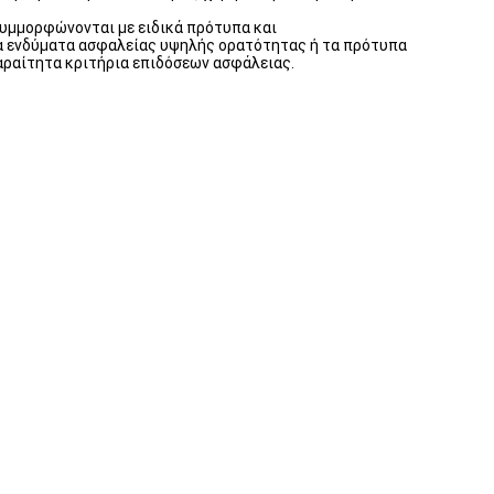
υμμορφώνονται με ειδικά πρότυπα και
 τα ενδύματα ασφαλείας υψηλής ορατότητας ή τα πρότυπα
αραίτητα κριτήρια επιδόσεων ασφάλειας.