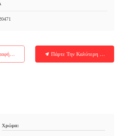
A
20471
παφή Με
Πάρτε Την Καλύτερη Τιμή
Χρώμα: