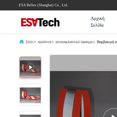
ESA Reflex (Shanghai) Co., Ltd.
Αρχική
Σελίδα
Σπίτι
>
προϊόντα
>
αντανακλαστικό ύφασμα
>
Βαμβακερή αν