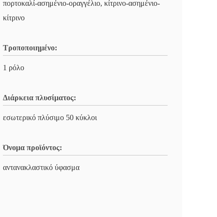
πορτοκαλί-ασημένιο-οραγγέλιο, κίτρινο-ασημένιο-
κίτρινο
Τροποποιημένο:
1 ρόλο
Διάρκεια πλυσίματος:
εσωτερικό πλύσιμο 50 κύκλοι
Όνομα προϊόντος:
αντανακλαστικό ύφασμα