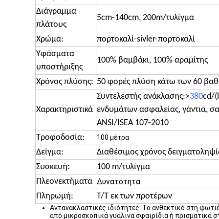
Διάγραμμα
5cm-140cm, 200m/τυλίγμα
πλάτους
Χρώμα:
πορτοκαλί-sivler-πορτοκαλί
Υφάσματα
100% βαμβάκι, 100% αραμίτης
υποστήριξης
Χρόνος πλύσης:
50 φορές πλύση κάτω των 60 βα
Συντελεστής ανάκλασης:>
380
cd/(
Χαρακτηριστικά
ενδυμάτων ασφαλείας, γάντια, σα
ANSI/ISEA 107-2010
Τροφοδοσία:
100 μέτρα
Δείγμα:
Διαθέσιμος χρόνος δειγματοληψί
Συσκευή:
100 m/τυλίγμα
Πλεονεκτήματα
Δυνατότητα:
Πληρωμή:
T/T εκ των προτέρων
Αντανακλαστικές ιδιότητες: Το ανθεκτικό στη φωτ
από μικροσκοπικά γυάλινα σφαιρίδια ή πρισματικά 