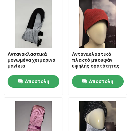
Γύρος εργοστασίων
Ποιοτικός έλεγχος
επαφή
Αντανακλαστικά
Αντανακλαστικό
μονωμένα χειμερινά
πλεκτό μπουφάν
μανίκια
υψηλής ορατότητας
Νέα
Αποστολή
Αποστολή
Όλες οι περιπτώσεις
ερώτησης
ερώτησης
Ζητήστε ένα απόσπασμα
αντανακλαστικό ύφασμα