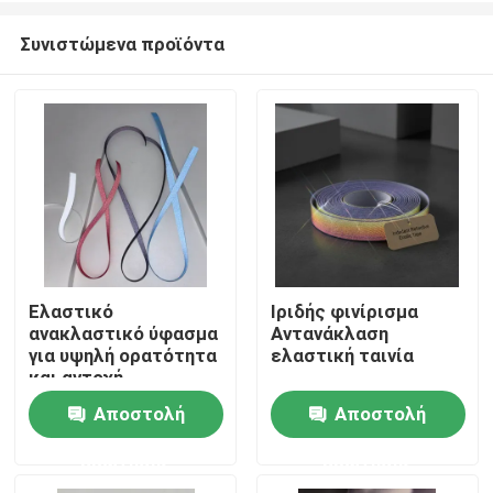
Συνιστώμενα προϊόντα
Ελαστικό
Ιριδής φινίρισμα
ανακλαστικό ύφασμα
Αντανάκλαση
Αρχική Σελίδα
για υψηλή ορατότητα
ελαστική ταινία
και αντοχή
Αποστολή
Αποστολή
Προϊόντα
ερώτησης
ερώτησης
Σχετικά με εμάς