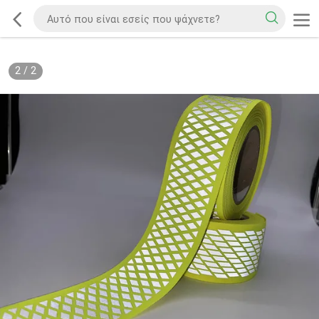
2
/
2