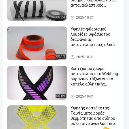
σίδηρος κορδελλών στις
αντανακλαστικές
λουρίδες για την τσάντα
ζωνών ασφάλειας
Αντανακλαστικό Webbing
00:24
2025-10-31
ιματισμού
Υψηλές φθορισμού
λουρίδες υφάσματος
διαφάνειας
αντανακλαστικές υλικές
en
για τα σκαλοπάτια
ιματισμού
Αντανακλαστικό Webbing
00:13
2025-10-31
3cm ζωηρόχρωμο
αντανακλαστικό Webbing
ουράνιων τόξων για το
καπέλο αθλητικής
ένδυσης τσαντών
Αντανακλαστικό Webbing
00:09
2025-10-31
Υψηλής ορατότητας
Ταινία μεταφοράς
θερμότητας από σίδηρο
σε κίτρινο ανακλαστικό
ιμάντα για αθλητικά