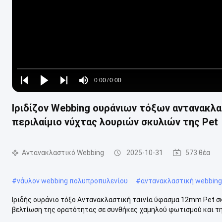
Loaded
:
0%
0:00
/
0:00
Play
Play
Play
Mute
Current
Duration
next
next
Ιριδίζον Webbing ουράνιων τόξων αντανακλ
Time
περιλαίμιο νύχτας λουριών σκυλιών της Pet
Αντανακλαστικό Webbing
2025-10-31
573 θέα
#
νάυλον webbing πολυπροπυλενίου
#
αντανακλαστική webbing
Ιριδής ουράνιο τόξο Αντανακλαστική ταινία ύφασμα 12mm Pet σκ
βελτίωση της ορατότητας σε συνθήκες χαμηλού φωτισμού και τη ν