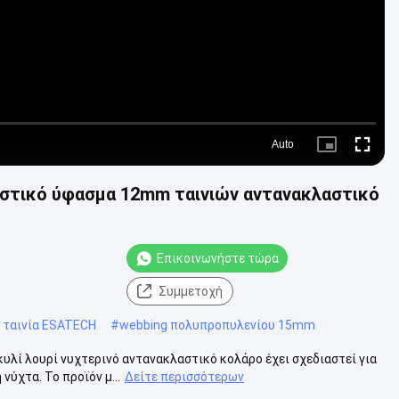
Auto
Picture-
Fullscre
in-
Picture
αστικό ύφασμα 12mm ταινιών αντανακλαστικό
Επικοινωνήστε τώρα
Συμμετοχή
 ταινία ESATECH
#
webbing πολυπροπυλενίου 15mm
υλί λουρί νυχτερινό αντανακλαστικό κολάρο έχει σχεδιαστεί για
ύχτα. Το προϊόν μ...
Δείτε περισσότερων