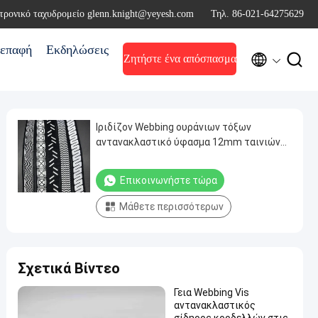
τρονικό ταχυδρομείο glenn.knight@yeyesh.com
Τηλ. 86-021-64275629
επαφή
Εκδηλώσεις


Ζητήστε ένα απόσπασμα
Ιριδίζον Webbing ουράνιων τόξων
αντανακλαστικό ύφασμα 12mm ταινιών
αντανακλαστικό περιλαίμιο νύχτας
λουριών σκυλιών της Pet
Επικοινωνήστε τώρα
Μάθετε περισσότερων
Σχετικά Βίντεο
Γεια Webbing Vis
αντανακλαστικός