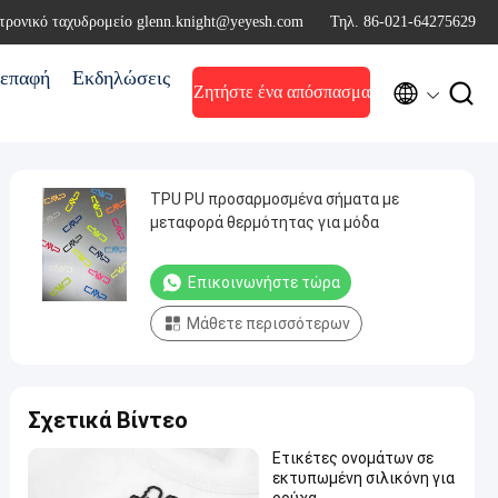
τρονικό ταχυδρομείο glenn.knight@yeyesh.com
Τηλ. 86-021-64275629
επαφή
Εκδηλώσεις


Ζητήστε ένα απόσπασμα
TPU PU προσαρμοσμένα σήματα με
μεταφορά θερμότητας για μόδα
Επικοινωνήστε τώρα
Μάθετε περισσότερων
Σχετικά Βίντεο
Ετικέτες ονομάτων σε
εκτυπωμένη σιλικόνη για