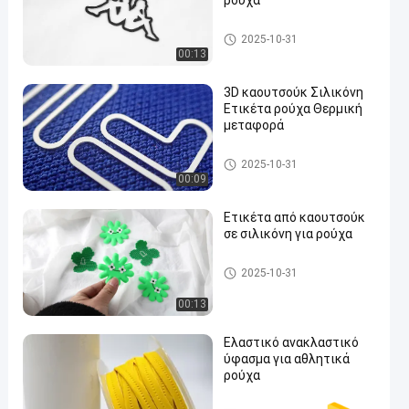
ρούχα
Silicone Label
2025-10-31
00:13
3D καουτσούκ Σιλικόνη
Ετικέτα ρούχα Θερμική
μεταφορά
en
Silicone Label
2025-10-31
00:09
Ετικέτα από καουτσούκ
σε σιλικόνη για ρούχα
Silicone Label
2025-10-31
00:13
Ελαστικό ανακλαστικό
ύφασμα για αθλητικά
ρούχα