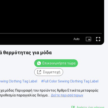
Auto
Picture-
Fullscre
in-
Picture
 θερμότητας για μόδα
Επικοινωνήστε τώρα
Συμμετοχή
wing Clothing Tag Label
#
Full Color Sewing Clothing Tag Label
χα μόδας Περιγραφή του προϊόντος Άρθρο Ετικέτα μεταφοράς
οθεσμία παραγγελίας δείγμα...
Δείτε περισσότερων
Αφήστε ένα μήνυμα