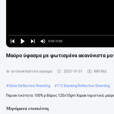
Loaded
:
0%
0:00
/
0:00
Play
Play
Play
Mute
Current
Duration
next
next
Μαύρο ύφασμα με φωτισμένα ακανόνιστα μο
Time
αντανακλαστικό ύφασμα
2025-10-31
880 θέα
#
Silver Reflective Sheeting
#
T/C Backing Reflective Sheeting
Περιεκτικότητα: 100% p Βάρος:120±10gm Χαρακτηριστικά: μαύρ
Μηνύματα επισκέπτη