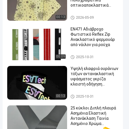
Πολυχρωματικά
οπτικοαποκλαστικά
υφάσματα
Colorful Reflective Fabric
00:13
2026-05-09
EN471 Αδιάβροχο
Φωτιστικό Reflex Zip
Ανακλαστικό φερμουάρ
από νάιλον για ρούχα
en
Colorful Reflective Fabric
00:09
2025-10-31
Υψηλή ελαφριά ουράνιων
τόξων αντανακλαστική
υφάσματος γκρίζα
κλειστή οδήγηση
ενδυμάτων φερμουάρ
τελών νάυλον
Colorful Reflective Fabric
00:13
2025-10-31
25 κύκλοι Διπλή πλευρά
Ασημένια Ελαστική
Αντανάκλαση Ταινία
Ασημένιο Χρώμα
Αθλητικά ρούχα και