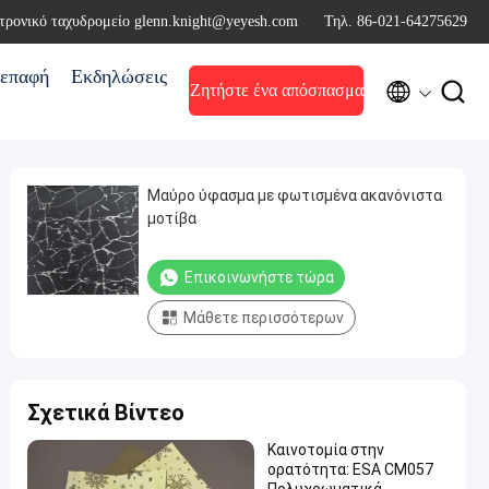
τρονικό ταχυδρομείο glenn.knight@yeyesh.com
Τηλ. 86-021-64275629
επαφή
Εκδηλώσεις


Ζητήστε ένα απόσπασμα
Μαύρο ύφασμα με φωτισμένα ακανόνιστα
μοτίβα
Επικοινωνήστε τώρα
Μάθετε περισσότερων
Σχετικά Βίντεο
Καινοτομία στην
ορατότητα: ESA CM057