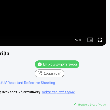
Auto
Picture-
Fullscre
in-
Picture
τίβα
Επικοινωνήστε τώρα
Συμμετοχή
#
UV Resistant Reflective Sheeting
η ανακλαστική εκτύπωση.
Δείτε περισσότερων
Αφήστε ένα μήνυμα