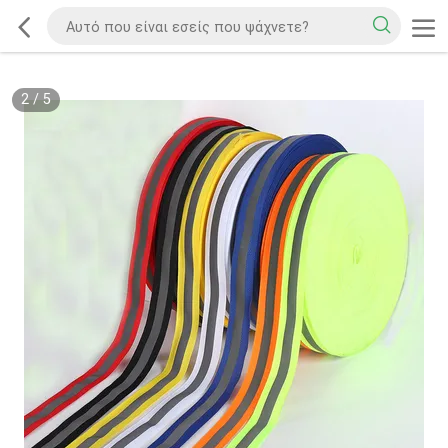
2
/
5