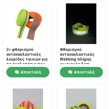
2» φθορισμού
Φθορισμού
αντανακλαστικές
αντανακλαστικός
λουρίδες ταινιών για
Webbing πλήρης
τα σκαλοπάτια που
φωτισμός 5cm
ντύνουν το πράσινο
κορδελλών
Αποστολή
Αποστολή
ασημένιο ράψιμο
υφάσματος ταινιών
Αρχική Σελίδα
στις αποσκευές
πράσινος
ερώτησης
ερώτησης
αντανακλαστικός
Προϊόντα
Σχετικά με εμάς