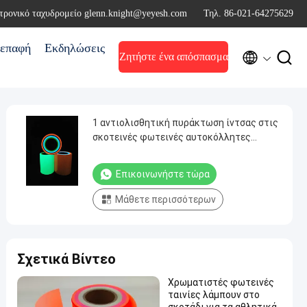
τρονικό ταχυδρομείο glenn.knight@yeyesh.com
Τηλ. 86-021-64275629
επαφή
Εκδηλώσεις


Ζητήστε ένα απόσπασμα
1 αντιολισθητική πυράκτωση ίντσας στις
σκοτεινές φωτεινές αυτοκόλλητες
ετικέττες ποδηλάτων φορτηγών ταινιών
σκαλοπατιών
Επικοινωνήστε τώρα
Μάθετε περισσότερων
Σχετικά Βίντεο
Χρωματιστές φωτεινές
ταινίες λάμπουν στο