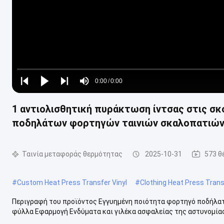
Loaded
:
0%
0:00
/
0:00
Play
Play
Play
Mute
Current
Duration
next
next
1 αντιολισθητική πυράκτωση ίντσας στις σ
Time
ποδηλάτων φορτηγών ταινιών σκαλοπατιώ
Ταινία μεταφοράς θερμότητας
2025-10-31
573 θ
#
Custom Heat Press Transfer Vinyl
#
Clothing Heat Press Trans
Περιγραφή του προϊόντος Εγγυημένη ποιότητα φορτηγό ποδήλα
φύλλα Εφαρμογή Ενδύματα και γιλέκα ασφαλείας της αστυνομία