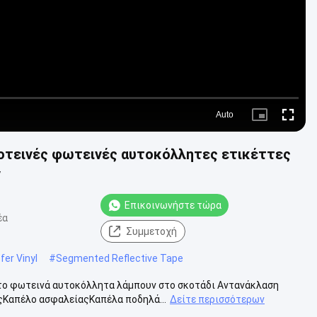
Auto
Picture-
Fullscre
in-
Picture
κοτεινές φωτεινές αυτοκόλλητες ετικέττες
ν
Επικοινωνήστε τώρα
έα
Συμμετοχή
fer Vinyl
#
Segmented Reflective Tape
το φωτεινά αυτοκόλλητα λάμπουν στο σκοτάδι Αντανάκλαση
ςΚαπέλο ασφαλείαςΚαπέλα ποδηλά...
Δείτε περισσότερων