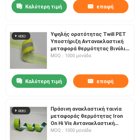
Καλύτερη τιμή
επαφή
Υψηλής ορατότητας Twill PET
Υποστήριξη Αντανακλαστική
μεταφορά θερμότητας Βινύλιο
αυτοκόλλητο για ρούχα Retro
MOQ：1000 μονάδα
ταινία
Καλύτερη τιμή
επαφή
Αρχική Σελίδα
Πράσινη ανακλαστική ταινία
μεταφοράς θερμότητας Iron
Προϊόντα
On Hi Vis Αντανακλαστική
ταινία για ρούχα Crystal Heat
MOQ：1000 μονάδα
Press
Σχετικά με εμάς