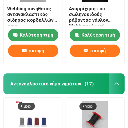
Webbing συνήθειας
Αναρρίχηση του
αντανακλαστικός
σωληνοειδούς
σίδηρος κορδελλών
ράβοντας νάυλον
στις
Webbing υλικού
αντανακλαστικές
κορδελλών
Καλύτερη τιμή
Καλύτερη τιμή
λουρίδες για την
υφάσματος
τσάντα ζωνών
αντανακλαστικού
ασφάλειας ιματισμού
επαφή
επαφή
Αντανακλαστικό νήμα νημάτων
(17)