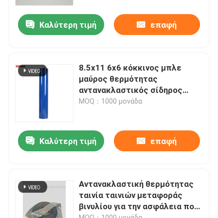
Καλύτερη τιμή
επαφή
Γύρος εργοστασίων
Ποιοτικός έλεγχος
8.5x11 6x6 κόκκινος μπλε
μαύρος θερμότητας
επαφή
αντανακλαστικός σίδηρος
φύλλων μεταφοράς βινυλίου
MOQ：1000 μονάδα
επάνω για τον ιματισμό
Νέα
κτηνιάτρων σακακιών
Καλύτερη τιμή
επαφή
Όλες οι περιπτώσεις
Ζητήστε ένα απόσπασμα
Αντανακλαστική θερμότητας
ταινία ταινιών μεταφοράς
βινυλίου για την ασφάλεια που
αντανακλαστικό ύφασμα
ντύνει την ασημένια φλόγα -
MOQ：1000 μονάδα