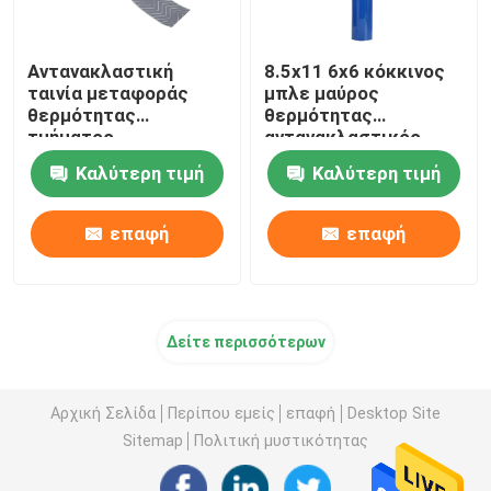
Αντανακλαστική
8.5x11 6x6 κόκκινος
ταινία μεταφοράς
μπλε μαύρος
θερμότητας
θερμότητας
τμήματος
αντανακλαστικός
σίδηρος φύλλων
Καλύτερη τιμή
Καλύτερη τιμή
μεταφοράς βινυλίου
επάνω για τον
ιματισμό κτηνιάτρων
επαφή
επαφή
σακακιών
Δείτε περισσότερων
Αρχική Σελίδα
Περίπου εμείς
επαφή
Desktop Site
Sitemap
Πολιτική μυστικότητας