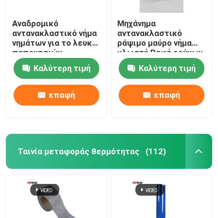
Αναδρομικό
Μηχάνημα
αντανακλαστικό νήμα
αντανακλαστικό
νημάτων για το λευκό
ράψιμο μαύρο νήμα
παπουτσιών
κλωστή Ραφή ρούχων
ιματισμού καπέλων
σε δύο πλευρές ψηλά
Καλύτερη τιμή
Καλύτερη τιμή
ραψίματος
ορατή
πλεξίματος
επαφή
επαφή
Ταινία μεταφοράς θερμότητας
(112)