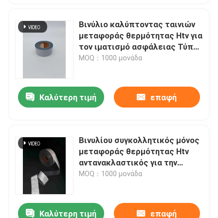
Βινύλιο καλύπτοντας ταινιών
μεταφοράς θερμότητας Htv για
τον ιματισμό ασφάλειας Τύπου
θερμότητας
MOQ：1000 μονάδα
Καλύτερη τιμή
επαφή
Βινυλίου συγκολλητικός μόνος
μεταφοράς θερμότητας Htv
αντανακλαστικός για την
ενδυμασία της αναδρομικής
MOQ：1000 μονάδα
ταινίας
Καλύτερη τιμή
επαφή