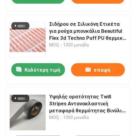
Σιδήρου σε Σιλικόνη Ετικέτα
για ρούχα μπουκάλια Beautiful
Flex 3d Techno Puff PU θερμική
πρέσα
MOQ：1000 μονάδα
Καλύτερη τιμή
επαφή
Υψηλής ορατότητας Twill
Stripes Αντανακλαστική
μεταφορά θερμότητας Βινύλιο
αυτοκόλλητο για ρούχα Retro
MOQ：1000 μονάδα
ταινία