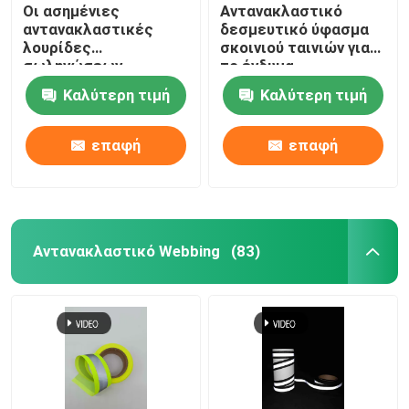
Οι ασημένιες
Αντανακλαστικό
αντανακλαστικές
δεσμευτικό ύφασμα
λουρίδες
σκοινιού ταινιών για
σωληνώσεων
το ένδυμα
τακτοποιούν
ζωηρόχρωμα
Καλύτερη τιμή
Καλύτερη τιμή
Headband τα
αναδρομικά 0.19mm
εσώρουχα διαδρομής
0.24mm ασφάλειας
ασφάλειας 50 μέτρο
επαφή
επαφή
100 μέτρα
Αντανακλαστικό Webbing
(83)