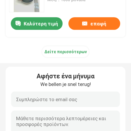
ταινία καθυστερούντω
Αντανακλαστική διοχέτευση με σωλήνες
Καλύτερη τιμή
επαφή
Αντανακλαστικό Webbing
Δείτε περισσότερων
Αντανακλαστικό νήμα νημάτων
Ταινία μεταφοράς θερμότητας
Αφήστε ένα μήνυμα
We bellen je snel terug!
Ετικέτα για ένδυμα
Εξαρτήματα Workwear
Αντανακλαστικό ύφασμα ουράνιων τόξων