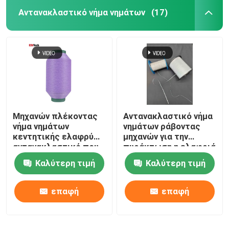
Αντανακλαστικό νήμα νημάτων
(17)
Μηχανών πλέκοντας
Αντανακλαστικό νήμα
νήμα νημάτων
νημάτων ράβοντας
κεντητικής ελαφρύ
μηχανών για την
αντανακλαστικό που
πυράκτωση η ελαφριά
χρησιμοποιείται στο
Pet υφάσματος
Καλύτερη τιμή
Καλύτερη τιμή
λογότυπο μπλουζών
ενδυμάτων ύφανσης
που ντύνει κόκκινο
κεντητικής
πράσινο
επαφή
επαφή