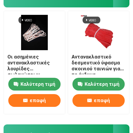
Αντανακλαστικά εξαρτήματα
Σφραγίζοντας ταινία ραφών
Οι ασημένιες
Αντανακλαστικό
αντανακλαστικές
δεσμευτικό ύφασμα
λουρίδες
σκοινιού ταινιών για
σωληνώσεων
το ένδυμα
τακτοποιούν
ζωηρόχρωμα
Καλύτερη τιμή
Καλύτερη τιμή
Headband τα
αναδρομικά 0.19mm
εσώρουχα διαδρομής
0.24mm ασφάλειας
ασφάλειας 50 μέτρο
επαφή
επαφή
100 μέτρα