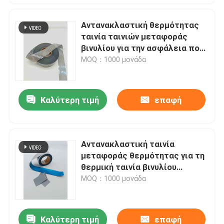
Αντανακλαστική θερμότητας
ταινία ταινιών μεταφοράς
βινυλίου για την ασφάλεια που
ντύνει την ασημένια φλόγα -
MOQ：1000 μονάδα
ταινία καθυστερούντω
Καλύτερη τιμή
επαφή
Αντανακλαστική ταινία
μεταφοράς θερμότητας για τη
θερμική ταινία βινυλίου
αδιάβροχο TPU μεταφοράς
MOQ：1000 μονάδα
μπλουζών
Καλύτερη τιμή
επαφή