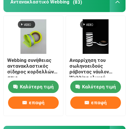
Αντανακλαστικό Webbing
(83)
Webbing συνήθειας
Αναρρίχηση του
αντανακλαστικός
σωληνοειδούς
σίδηρος κορδελλών
ράβοντας νάυλον
στις
Webbing υλικού
αντανακλαστικές
κορδελλών
Καλύτερη τιμή
Καλύτερη τιμή
λουρίδες για την
υφάσματος
τσάντα ζωνών
αντανακλαστικού
ασφάλειας ιματισμού
επαφή
επαφή