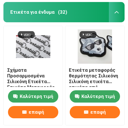
Ετικέτα για ένδυμα
(32)
Σχήματα
Ετικέτα μεταφοράς
Προσαρμοσμένα
θερμότητας Σιλικόνη
Σιλικόνη Ετικέτα
Σιλικόνη ετικέτα
Ετικέτα Μεταφοράς
ετικέτα από
Θέρμης Για Τσάντα
καουτσούκ Ετικέτα
Καλύτερη τιμή
Καλύτερη τιμή
Εκτυπωμένη
πολυχρωματικό
Ανυψωμένη Εικόνα
σχέδιο καρτούν
Εκτύπωση
ENISO20471
επαφή
επαφή