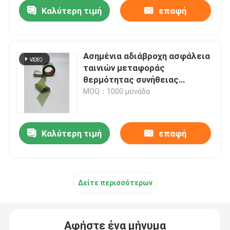
Καλύτερη τιμή
επαφή
Ασημένια αδιάβροχη ασφάλεια
ταινιών μεταφοράς
θερμότητας συνήθειας
αντανακλαστική για την
MOQ：1000 μονάδα
κυκλοφορία τροχόσπιτων
αυτοκινήτων
Καλύτερη τιμή
επαφή
Αρχική Σελίδα
Δείτε περισσότερων
Προϊόντα
Αφήστε ένα μήνυμα
Σχετικά με εμάς