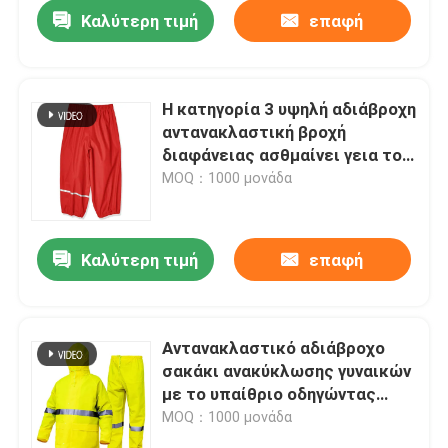
Καλύτερη τιμή
επαφή
Η κατηγορία 3 υψηλή αδιάβροχη
αντανακλαστική βροχή
διαφάνειας ασθμαίνει γεια το
παιχνίδι κοριτσιών αγοριών
MOQ：1000 μονάδα
ινών πολυεστέρα παιδιών Vis
Καλύτερη τιμή
επαφή
Αρχική Σελίδα
Αντανακλαστικό αδιάβροχο
σακάκι ανακύκλωσης γυναικών
Προϊόντα
με το υπαίθριο οδηγώντας
διασπασμένο υψηλό κοστούμι
MOQ：1000 μονάδα
βροχής Vis μοτοσικλετών
Σχετικά με εμάς