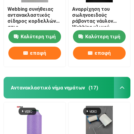
Webbing συνήθειας
Αναρρίχηση του
αντανακλαστικός
σωληνοειδούς
σίδηρος κορδελλών
ράβοντας νάυλον
στις
Webbing υλικού
αντανακλαστικές
κορδελλών
Καλύτερη τιμή
Καλύτερη τιμή
λουρίδες για την
υφάσματος
τσάντα ζωνών
αντανακλαστικού
ασφάλειας ιματισμού
επαφή
επαφή
Αντανακλαστικό νήμα νημάτων
(17)