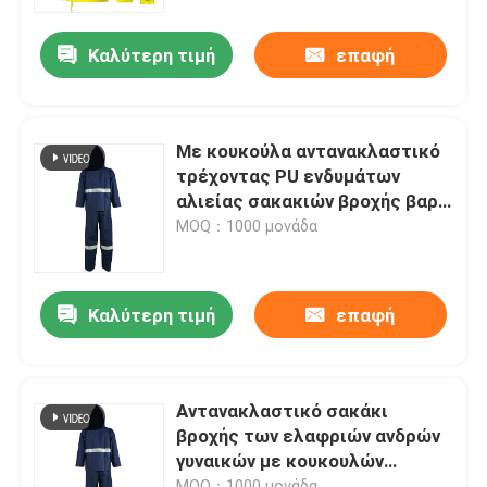
κουκουλών
Καλύτερη τιμή
επαφή
Γύρος εργοστασίων
Ποιοτικός έλεγχος
Με κουκούλα αντανακλαστικό
τρέχοντας PU ενδυμάτων
επαφή
αλιείας σακακιών βροχής βαρύ
υψηλό Poncho εργαλείων
MOQ：1000 μονάδα
βροχής διαφάνειας
Νέα
Καλύτερη τιμή
επαφή
Όλες οι περιπτώσεις
Ζητήστε ένα απόσπασμα
Αντανακλαστικό σακάκι
βροχής των ελαφριών ανδρών
γυναικών με κουκουλών
αντανακλαστικό ύφασμα
διασπασμένη ανακύκλωση
MOQ：1000 μονάδα