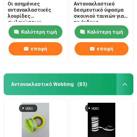
Οι ασημένιες
Αντανακλαστικό
αντανακλαστικές
δεσμευτικό ύφασμα
λουρίδες
σκοινιού ταινιών για
σωληνώσεων
το ένδυμα
τακτοποιούν
ζωηρόχρωμα
Καλύτερη τιμή
Καλύτερη τιμή
Headband τα
αναδρομικά 0.19mm
εσώρουχα διαδρομής
0.24mm ασφάλειας
ασφάλειας 50 μέτρο
επαφή
επαφή
100 μέτρα
Αντανακλαστικό Webbing
(83)