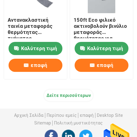
Αντανακλαστική
150ft Eco φιλικό
ταινία μεταφοράς
ακτινοβολούν βινύλιο
θερμότητας
μεταφοράς
τμήματος
θερμότητας για
Skateboard το
Καλύτερη τιμή
Καλύτερη τιμή
Retroreflective
ιματισμό ταινιών
επαφή
επαφή
Δείτε περισσότερων
Αρχική Σελίδα
Περίπου εμείς
επαφή
Desktop Site
Sitemap
Πολιτική μυστικότητας