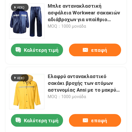
Μπλε αντανακλαστική
ασφάλεια Workwear σακακιών
αδιάβροχων για υπαίθριο
ενεργό πεζοπορίας εργασίας
MOQ：1000 μονάδα
Καλύτερη τιμή
επαφή
Ελαφρύ αντανακλαστικό
σακάκι βροχής των ατόμων
αστυνομίας Ansi με το μακρύ
αδιάβροχο έκτακτης ανάγκης
MOQ：1000 μονάδα
ασφάλειας κουκουλών
Καλύτερη τιμή
επαφή