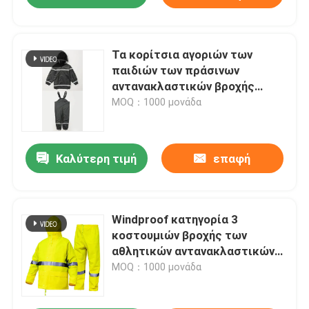
Τα κορίτσια αγοριών των
παιδιών των πράσινων
αντανακλαστικών βροχής
ασφάλειας ατόμων σακακιών
MOQ：1000 μονάδα
χωρίζουν το υψηλό Poncho
βροχής διαφάνειας κοστούμι
Καλύτερη τιμή
επαφή
Windproof κατηγορία 3
κοστουμιών βροχής των
αθλητικών αντανακλαστικών
βροχής σακακιών ατόμων
MOQ：1000 μονάδα
ανακύκλωσης παλτό βροχής