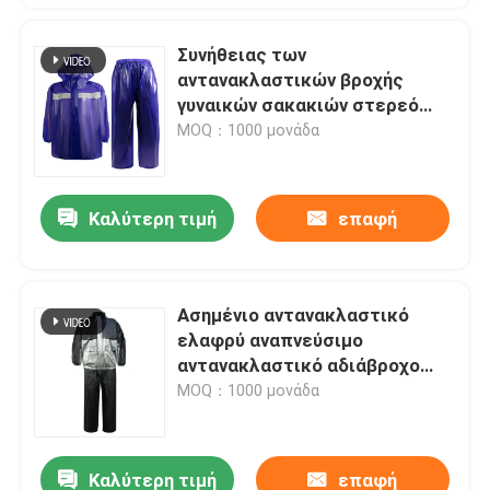
Συνήθειας των
αντανακλαστικών βροχής
γυναικών σακακιών στερεό
εργαλείο βροχής Vis χρώματος
MOQ：1000 μονάδα
φθορισμού γεια
Καλύτερη τιμή
επαφή
Ασημένιο αντανακλαστικό
ελαφρύ αναπνεύσιμο
αντανακλαστικό αδιάβροχο
παλτών σακακιών βροχής
MOQ：1000 μονάδα
ανακύκλωσης με την κουκούλα
Καλύτερη τιμή
επαφή